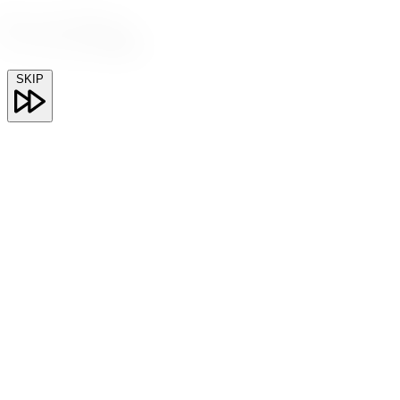
湘南とともに歩んだ、
ユーミーらいふの50年。
SKIP